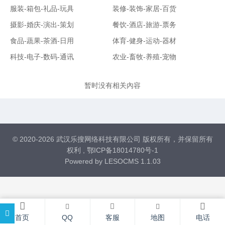
服装-箱包-礼品-玩具
装修-装饰-家居-百货
摄影-婚庆-演出-策划
餐饮-酒店-旅游-票务
食品-蔬果-茶酒-日用
体育-健身-运动-器材
科技-电子-数码-通讯
农业-畜牧-养殖-宠物
暂时没有相关內容
© 2020-2026 武汉乐搜网络科技有限公司 版权所有，并保留所有
权利 ,
鄂ICP备18014780号-1
Powered by
LESOCMS 1.1.03
首页
QQ
客服
地图
电话