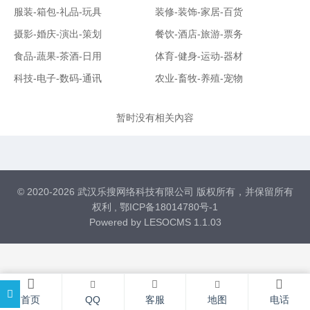
服装-箱包-礼品-玩具
装修-装饰-家居-百货
摄影-婚庆-演出-策划
餐饮-酒店-旅游-票务
食品-蔬果-茶酒-日用
体育-健身-运动-器材
科技-电子-数码-通讯
农业-畜牧-养殖-宠物
暂时没有相关內容
© 2020-2026 武汉乐搜网络科技有限公司 版权所有，并保留所有
权利 ,
鄂ICP备18014780号-1
Powered by
LESOCMS 1.1.03
首页
QQ
客服
地图
电话