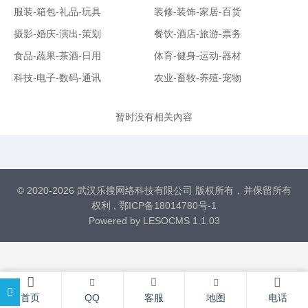
服装-箱包-礼品-玩具
装修-装饰-家居-百货
摄影-婚庆-演出-策划
餐饮-酒店-旅游-票务
食品-蔬果-茶酒-日用
体育-健身-运动-器材
科技-电子-数码-通讯
农业-畜牧-养殖-宠物
暂时没有相关內容
© 2020-2026 武汉乐搜网络科技有限公司 版权所有，并保留所有
权利 ,
鄂ICP备18014780号-1
Powered by
LESOCMS 1.1.03
首页
QQ
客服
地图
电话